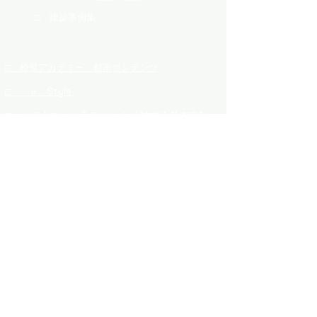
​□ 建築事例集
​□ 松屋アカデミー 動画コンテンツ
​□ 「ｅ」Style
​□ カスタマーハラスメントに対する基本方針
​□ お問合せ
​□ 会社紹介
​□ ご挨拶
株式会社松屋