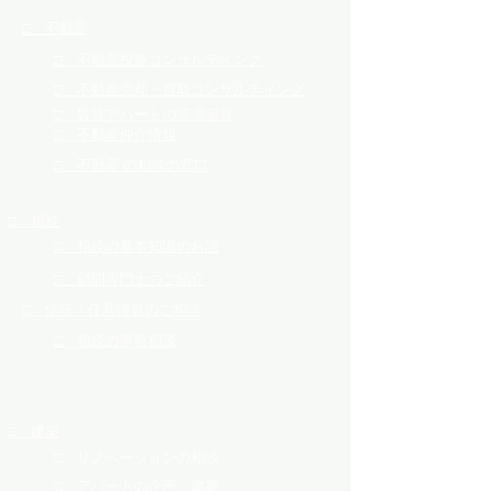
​□ 不動産
​□ 不動産投資コンサルティング
​□ 不動産売却・買取コンサルティング
​□ 賃貸アパートの管理運営
​□ 不動産仲介情報
​□ 不動産 の相談の窓口
​□ 相続
​□ 相続の基本知識のお話
​□ 顧問専門士のご紹介
​□ 信託・任意後見のご相談
​□ 相続の事前相談
​□ 建築
​□ リノベーションの相談
​□ アパートの企画・建築