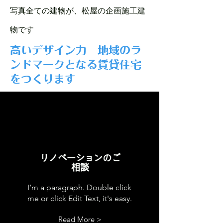
写真全ての建物が、松屋の企画施工建
物です
高いデザイン力 地域のラ
ンドマークとなる賃貸住宅
をつくります
​リノベーションのご
相談
I’m a paragraph. Double click
me or click Edit Text, it's easy.
Read More >