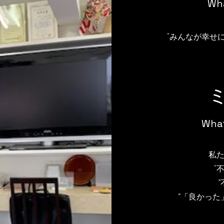
Wha
​"みんなが幸
What
私
"
​“「良かっ