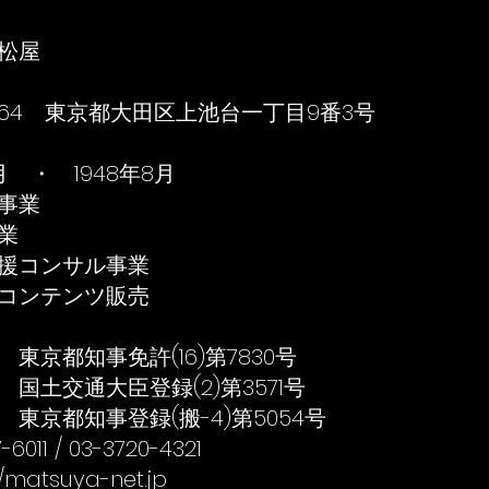
松屋
0064 東京都大田区上池台一丁目9番3号
3月 ・ 1948年8月
事業
業
ンサル事業
テンツ販売
許
東京都知事免許(16)第7830号
録
国土交通大臣登録(2)第3571号
録
東京都知事登録(搬-4)第5054号
-6011 / 03-3720-4321
//matsuya-net.jp