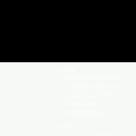
​□ 不動産
​□ 不動産投資コンサルティング
​□ 不動産売却・買取コンサルティング
​□ 賃貸アパートの管理運営
​□ 不動産仲介情報
​□ 不動産 の相談の窓口
​□ 建築
​□ リノベーションの相談