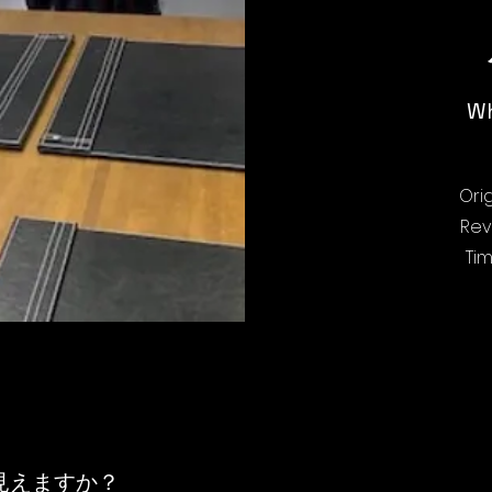
Wh
Or
Re
T
見えますか？