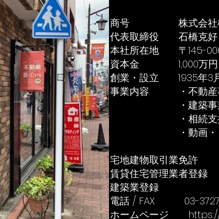
商号
株式会社
代表取締役
石橋克好
本社所在地
〒145-
資本金
1,000万円
創業・設立
1935年
事業内容 ・
不動産
・
建築事
・相続支援コ
・動画・コン
宅地建物取引業免
賃貸住宅管理業者登
建築業登
電話 / FAX
03-3727
ホームページ
https: