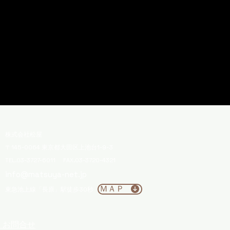
株式会社松屋
〒145-0064 東京都大田区上池台1-9-3
TEL.03-3727-6011 FAX.03-3720-4321
info@matsuya-net.jp
ＭＡＰ
東急池上線「長原」駅徒歩30秒
□ お問合せ