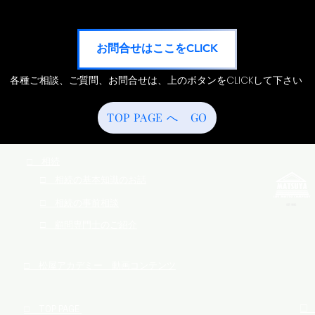
お問合せはここをCLICK
​各種ご相談、ご質問、お問合せは、上のボタンをCLICKして下さい
TOP PAGE へ GO
​□ 相続
​□ 相続の基本知識のお話
​□ 相続の事前相談
​□ 顧問専門士のご紹介
​□ 松屋アカデミー 動画コンテンツ
​
​□ TOP PAGE