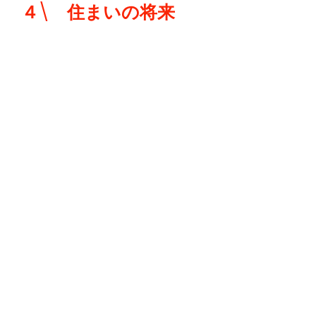
４\ 住まいの将来
すまいを貸すか売るか、所有し続ける
のか住まいの将来を考える上でも参考
となる情報にもなります。
５\ いつつくるのか
​住まいのエンディングノートは、ひと
りでこっそりと作るよりは家族が集ま
る機会に、みんなで話し合いながら作
るのがオススメ。大切なことは、自分
の考えを整理し、家族に伝えること。
そしてその情報を家族全員で共有する
ことです。大切な自宅や不動産の相続