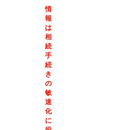
情
報
は
相
続
手
続
き
の
敏
速
化
に
役