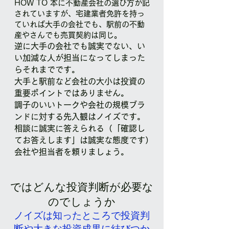
​HOW TO 本に不動産会社の選び方が記
されていますが、宅建業者免許を
持っ
ていれば大手の会社でも、駅前の不動
産やさんでも売買契約は同じ。
逆に大手の会社でも誠実でない、い
い加減な人が担当になってしまった
らそれまでです。
大手と駅前など会社の大小は投資の
重要ポイントではありません。
調子のいいトークや会社の規模ブラ
ン
ドに対する先入観はノイズです。
相談
に誠実に答えられる（「確認し
てお答
えします」は誠実な態度です）
会社や
担当者を頼りましょう。
ではどんな投資判断が必要な
のでしょうか
ノイズは知ったところで投資判
断や大きな投資成果に結びつか